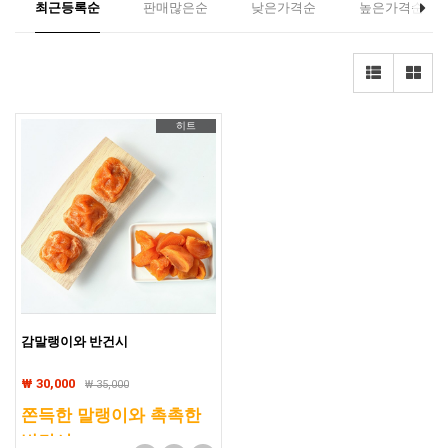
최근등록순
판매많은순
낮은가격순
높은가격순
히트
감말랭이와 반건시
₩ 30,000
₩
35,000
쫀득한 말랭이와 촉촉한
반건시