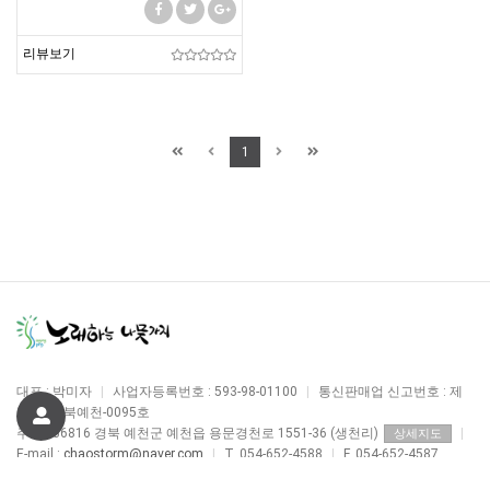
리뷰보기
1
대표 : 박미자
|
사업자등록번호 : 593-98-01100
|
통신판매업 신고번호 : 제
2020-경북예천-0095호
주소 : 36816 경북 예천군 예천읍 용문경천로 1551-36 (생천리)
|
상세지도
E-mail :
chaostorm@naver,com
|
T. 054-652-4588
|
F. 054-652-4587